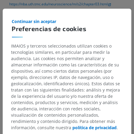
https://nba.uth.tmc.edu/neuroscience/m/s2/chapter03.html
Brown, A.G. (1982). Review article the dorsal horn of the spinal cord.
Quarterly Journal of Experimental Physiology: Translation and
Continuar sin aceptar
Integration, 67(2), pp.193-212.
Preferencias de cookies
https://doi.org/10.1113/expphysiol.1982.sp002630
Ganapathy, M.K., Reddy, V. and Tadi, P. Neuroanatomy, Spinal Cord
IMAIOS y terceros seleccionados utilizan cookies o
Morphology. [Updated 2021 Oct 30].
In: StatPearls [Internet].
Treasure
Island (FL): StatPearls Publishing; 2022 Jan-. Available from:
tecnologías similares, en particular para medir la
https://www.ncbi.nlm.nih.gov/books/NBK545206/
audiencia. Las cookies nos permiten analizar y
almacenar información como las características de su
dispositivo, así como ciertos datos personales (por
ejemplo, direcciones IP, datos de navegación, uso o
Galería
geolocalización, identificadores únicos). Estos datos se
tratan con las siguientes finalidades: análisis y mejora
de la experiencia del usuario y/o nuestra oferta de
contenidos, productos y servicios, medición y análisis
de audiencia, interacción con redes sociales,
visualización de contenidos personalizados,
rendimiento y contenido dirigido. Para obtener más
información, consulte nuestra
política de privacidad
.