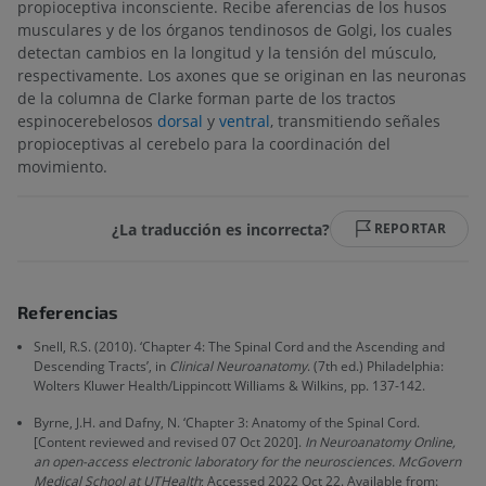
propioceptiva inconsciente. Recibe aferencias de los husos
musculares y de los órganos tendinosos de Golgi, los cuales
detectan cambios en la longitud y la tensión del músculo,
respectivamente. Los axones que se originan en las neuronas
de la columna de Clarke forman parte de los tractos
espinocerebelosos
dorsal
y
ventral
, transmitiendo señales
propioceptivas al cerebelo para la coordinación del
movimiento.
¿La traducción es incorrecta?
REPORTAR
Referencias
Snell, R.S. (2010). ‘Chapter 4: The Spinal Cord and the Ascending and
Descending Tracts’, in
Clinical Neuroanatomy
. (7th ed.) Philadelphia:
Wolters Kluwer Health/Lippincott Williams & Wilkins, pp. 137-142.
Byrne, J.H. and Dafny, N. ‘Chapter 3: Anatomy of the Spinal Cord.
[Content reviewed and revised 07 Oct 2020].
In Neuroanatomy Online,
an open-access electronic laboratory for the neurosciences. McGovern
Medical School at UTHealth
; Accessed 2022 Oct 22. Available from: