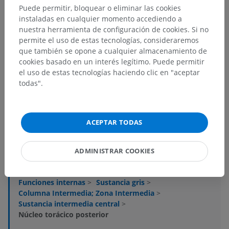
Puede permitir, bloquear o eliminar las cookies
instaladas en cualquier momento accediendo a
nuestra herramienta de configuración de cookies. Si no
permite el uso de estas tecnologías, consideraremos
que también se opone a cualquier almacenamiento de
Jerarquía anatómica
cookies basado en un interés legítimo. Puede permitir
el uso de estas tecnologías haciendo clic en "aceptar
todas".
Anatomía humana 2
ACEPTAR TODAS
Anatomía humana 1
ADMINISTRAR COOKIES
Neuroanatomía humana
Sistema nervioso central
>
Médula espinal
>
Funciones internas
>
Sustancia gris
>
Columna Intermedia; Zona Intermedia
>
Sustancia intermedia central
>
Núcleo torácico posterior