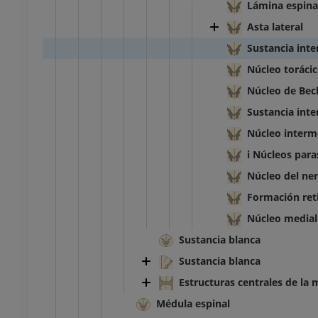
rafías del miembro
Radiografías del miembro
Lámina espinal
r
inferior
Asta lateral
rafía
Radiografía
Sustancia inte
S
GRATIS
Núcleo torácic
o inferior
Miembro inferior
Núcleo de Bec
ciones
Ilustraciones
Sustancia inte
UM
PREMIUM
Núcleo interm
TC del tobillo y del pie
i Núcleos para
TAC
Núcleo del ne
PREMIUM
Formación reti
Núcleo medial 
Sustancia blanca
Sustancia blanca
Estructuras centrales de la 
Médula espinal