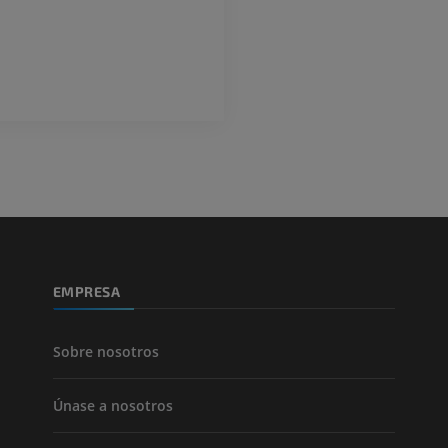
GRATIS
ATC de la extr
Visible Human Project
inferior
Fotografía
TAC
PREMIUM
PREMIUM
Pierna (arteria
TAC
GRATIS
Arteriografía 
inferiores
EMPRESA
Angiografía
GRATIS
Sobre nosotros
Únase a nosotros