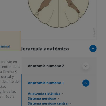
riginal
Jerarquía anatómica
onsiste en
Anatomía humana 2
 central de la
a lámina X
 dorsal y
r delante del
Anatomía humana 1
stas
ris de las
Anatomía sistémica
>
la médula
Sistema nervioso
>
Sistema nervioso central
>