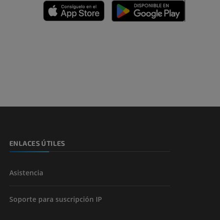
emidad
s y huesos)
de miembros
ENLACES ÚTILES
Asistencia
Soporte para suscripción IP