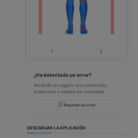
ra
la
‹
›
rodilla
¿Ha detectado un error?
No dude en sugerir una corrección,
traducción o mejora de contenido.
 y retropié
Reportar un error
DESCARGAR LA APLICACIÓN