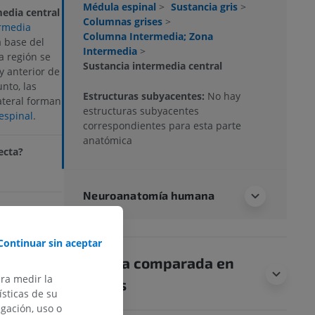
Médula espinal
>
Sustancia gris
>
media central
Columnas grises
>
ermedia
Columna Intermedia; Zona
a base del
Intermedia
>
a región se
Sustancia intermedia central
y anterior de
unto, las
Estructuras subyacentes:
No hay
ateral forman
estructuras subyacentes
espinal
.
correspondientes para esta parte
anatómica
ecta?
Neuroanatomía humana
Continuar sin aceptar
nal Cord and the
Anatomía comparada en
n
Clinical
a: Wolters Kluwer
ara medir la
animales
pp. 137-142.
sticas de su
egación, uso o
Anatomy of the