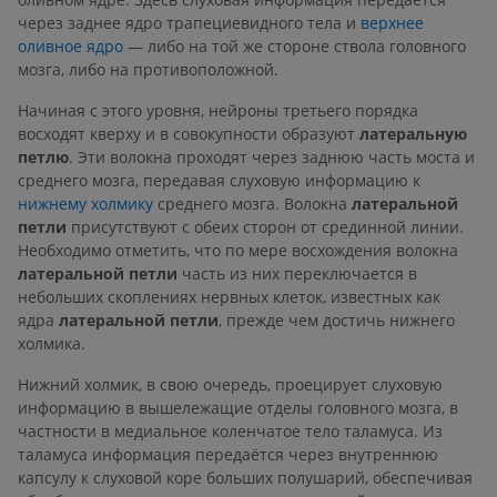
через заднее ядро трапециевидного тела и
верхнее
оливное ядро
— либо на той же стороне ствола головного
мозга, либо на противоположной.
Начиная с этого уровня, нейроны третьего порядка
восходят кверху и в совокупности образуют
латеральную
петлю
. Эти волокна проходят через заднюю часть моста и
среднего мозга, передавая слуховую информацию к
нижнему холмику
среднего мозга. Волокна
латеральной
петли
присутствуют с обеих сторон от срединной линии.
Необходимо отметить, что по мере восхождения волокна
латеральной петли
часть из них переключается в
небольших скоплениях нервных клеток, известных как
ядра
латеральной петли
, прежде чем достичь нижнего
холмика.
Нижний холмик, в свою очередь, проецирует слуховую
информацию в вышележащие отделы головного мозга, в
частности в медиальное коленчатое тело таламуса. Из
таламуса информация передаётся через внутреннюю
капсулу к слуховой коре больших полушарий, обеспечивая