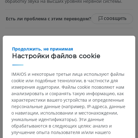
обработку звука на высших уровнях нервной системы.
Есть ли проблема с этим переводом?
СООБЩИТЬ
Литература
Продолжить, не принимая
Snell, R.S. (2010). ‘Chapter 11: The Cranial nerve nuclei and their central
Настройки файлов cookie
connections and distribution’, in Clinical Neuroanatomy. (7th ed.)
Philadelphia: Wolters Kluwer Health/Lippincott Williams & Wilkins,
pp.349-350. Basinger
IMAIOS и некоторые третьи лица используют файлы
H, Hogg JP. Neuroanatomy, Brainstem. [Updated 2023 Jul 4]. In:
cookie или подобные технологии, в частности для
StatPearls [Internet]. Treasure Island (FL): StatPearls Publishing; 2024
измерения аудитории. Файлы cookie позволяют нам
Jan-. Available from:
https://www.ncbi.nlm.nih.gov/books/NBK544297/
анализировать и сохранять такую информацию, как
характеристики вашего устройства и определенные
персональные данные (например, IP-адреса, данные
о навигации, использовании и местонахождении,
уникальные идентификаторы). Эти данные
Анатомическая иерархия
обрабатываются в следующих целях: анализ и
улучшение опыта пользователя и/или нашего