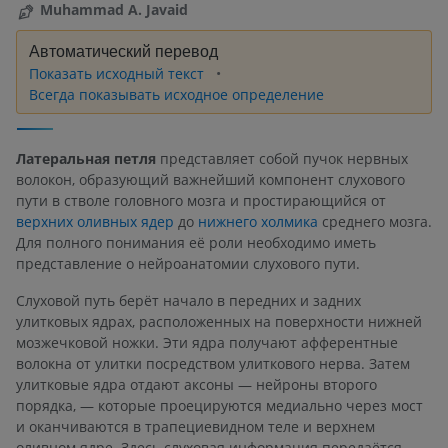
Muhammad A. Javaid
Автоматический перевод
Показать исходный текст
Всегда показывать исходное определение
Латеральная петля
представляет собой пучок нервных
волокон, образующий важнейший компонент слухового
пути в стволе головного мозга и простирающийся от
верхних оливных ядер
до
нижнего холмика
среднего мозга.
Для полного понимания её роли необходимо иметь
представление о нейроанатомии слухового пути.
Слуховой путь берёт начало в передних и задних
улитковых ядрах, расположенных на поверхности нижней
мозжечковой ножки. Эти ядра получают афферентные
волокна от улитки посредством улиткового нерва. Затем
улитковые ядра отдают аксоны — нейроны второго
порядка, — которые проецируются медиально через мост
и оканчиваются в трапециевидном теле и верхнем
оливном ядре. Здесь слуховая информация передаётся