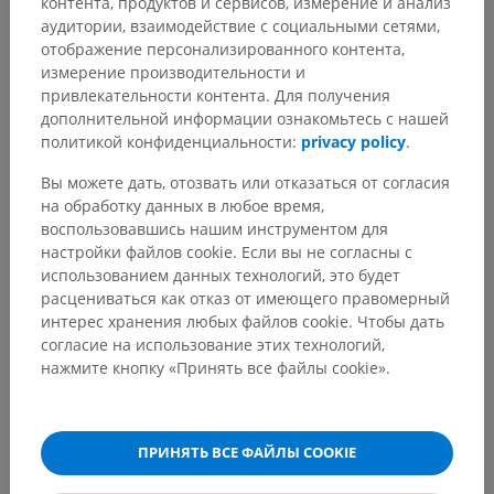
контента, продуктов и сервисов, измерение и анализ
Анатомия человека 2
аудитории, взаимодействие с социальными сетями,
отображение персонализированного контента,
измерение производительности и
Анатомия человека 1
привлекательности контента. Для получения
дополнительной информации ознакомьтесь с нашей
Системная анатомия
>
Нервная система
>
политикой конфиденциальности:
privacy policy
.
Центральная нервная система
>
Головной мозг
>
Средний мозг
>
Ножка мозга
>
Вы можете дать, отозвать или отказаться от согласия
Покрышка среднего мозга
>
Белое вещество
>
на обработку данных в любое время,
Латеральная петля
воспользовавшись нашим инструментом для
настройки файлов cookie. Если вы не согласны с
Основные структуры:
Нет анатомических терминов,
использованием данных технологий, это будет
относящихся к этой части тела
расцениваться как отказ от имеющего правомерный
интерес хранения любых файлов cookie. Чтобы дать
согласие на использование этих технологий,
Нейроанатомия человека
нажмите кнопку «Принять все файлы cookie».
ПРИНЯТЬ ВСЕ ФАЙЛЫ COOKIE
Переводы