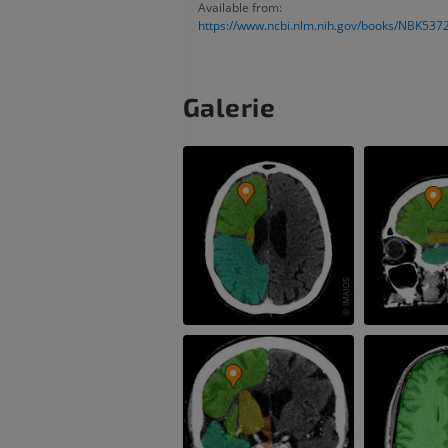
Available from:
https://www.ncbi.nlm.nih.gov/books/NBK537
Obere Extremität
Abbildungen
MRT des Sprun
des Rückfußes
PREMIUM
MRT
Galerie
PREMIUM
Arteriografie der oberen
Extremität
Angiographie
MRT Vorfuß
MRT
KOSTENLOS
PREMIUM
Visible Human Project
Fotografie
CTA der untere
Extremitäten
PREMIUM
CT
PREMIUM
Beinarterien u
CT
KOSTENLOS