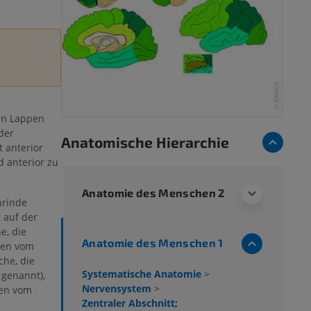
ßen Lappen
der
Anatomische Hierarchie
t anterior
 anterior zu
Anatomie des Menschen 2
nrinde
t auf der
e, die
Anatomie des Menschen 1
ten vom
che, die
Systematische Anatomie
>
 genannt),
Nervensystem
>
en vom
Zentraler Abschnitt;