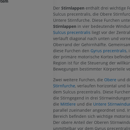
ystem
Der
Stirnlappen
enthält drei wichtige 
Sulcus precentralis, die Obere Stirnfur
Untere Stirnfurche. Diese Furchen unte
Stirnlappen
in vier bedeutende Windu
Sulcus precentralis
liegt vor der Zentr
verläuft diagonal nach unten und vorn
Oberrand der Gehirnhälfte. Gemeinsa
diese Furchen den
Gyrus precentralis
,
der primäre motorische Kortex befindet
Region ist für die Steuerung der willkü
Bewegungen bestimmter Körperteile ve
Zwei weitere Furchen, die
Obere
und d
Stirnfurche
, verlaufen horizontal und l
dem Sulcus precentralis. Diese Furchen
die Stirngegend in drei Stirnwindungen
die
Mittlere
und die
Untere Stirnwindu
parallel zueinander angeordnet sind. I
Bereich befinden sich wichtige motoris
Der obere Anteil der Oberen Stirnwind
unmittelbar vor dem Gyrus precentralis