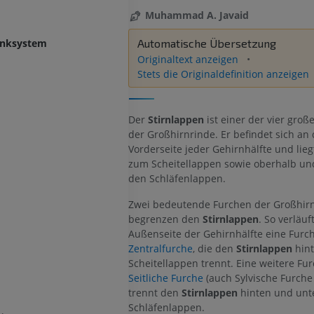
Muhammad A. Javaid
enksystem
Automatische Übersetzung
Originaltext anzeigen
Stets die Originaldefinition anzeigen
Der
Stirnlappen
ist einer der vier gro
der Großhirnrinde. Er befindet sich an 
Vorderseite jeder Gehirnhälfte und lieg
zum Scheitellappen sowie oberhalb und
den Schläfenlappen.
Zwei bedeutende Furchen der Großhir
begrenzen den
Stirnlappen
. So verläuf
Außenseite der Gehirnhälfte eine Furch
Zentralfurche
, die den
Stirnlappen
hin
Scheitellappen trennt. Eine weitere Fur
Seitliche Furche
(auch Sylvische Furche
trennt den
Stirnlappen
hinten und unt
Schläfenlappen.