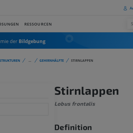
A
ÖSUNGEN
RESSOURCEN
omie der
Bildgebung
STRUKTUREN
...
GEHIRNHÄLFTE
STIRNLAPPEN
Stirnlappen
Lobus frontalis
Definition