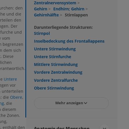
Zentralnervensystem
>
Furchen: den
Gehirn
>
Endhirn; Gehirn
>
che und die
Gehirnhälfte
>
Stirnlappen
rteilen den
ngen. Der
Darunterliegende Strukturen:
alfurche und
Stirnpol
e vom
Inselbedeckung des Frontallappens
m begrenzen
Untere Stirnwindung
 in dem sich
. Diese
Untere Stirnfurche
rlichen
Mittlere Stirnwindung
rantwortlich.
Vordere Zentralwindung
ie
Untere
Vordere Zentralfurche
iegen vor
Obere Stirnwindung
 unterteilen
: die
Obere
,
Mehr anzeigen
ng
, die
n diesem
che Zonen.
ung,
, enthält den
Anatomie des Menschen