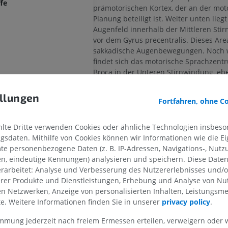
fe
prämotorischen Kortex, der an der mot
Planung beteiligt ist. Weiter unten liegt
Augenfeld innerhalb der Mittleren Sti
vor dem Gyrus precentralis. Dieses Area
sakkadische Augenbewegungen. Noch w
findet sich das motorische Sprachzent
Broca in der Unteren Stirnwindung, ebe
dem Gyrus precentralis, wo im motoris
Homunkulus die Repräsentation des Ge
ube
llungen
Fortfahren, ohne C
lokalisiert ist. Die vordere Region des
S
einschließlich des Stirnpols, stellt den 
nd
höchstentwickelten Anteil des Frontalk
te Dritte verwenden Cookies oder ähnliche Technologien insbeson
wird als präfrontaler Kortex bezeichnet. 
sdaten. Mithilfe von Cookies können wir Informationen wie die Ei
nd
exekutive Funktionen wie Planung,
OBERE GLIEDMASSE
UNTERE GLIEDMASSE
te personenbezogene Daten (z. B. IP-Adressen, Navigations-, Nutz
n der Gehirnhälfte
Entscheidungsfindung, Arbeitsgedächtn
en, eindeutige Kennungen) analysieren und speichern. Diese Date
Persönlichkeitsausdruck, Regulation de
rarbeitet: Analyse und Verbesserung des Nutzererlebnisses und/
rchen
MRT der oberen Extremität
Untere Extrem
Sozialverhaltens sowie die Kontrolle b
erer Produkte und Dienstleistungen, Erhebung und Analyse von Nu
MRT
Abbildungen
Aspekte von Sprache und Sprechen vera
len Netzwerken, Anzeige von personalisierten Inhalten, Leistungs
PREMIUM
PREMIUM
lte. Weitere Informationen finden Sie in unserer
privacy policy
.
Die Großhirnrinde des
Stirnlappens
erh
Blutversorgung aus zwei Ästen der Inn
immung jederzeit nach freiem Ermessen erteilen, verweigern oder 
MRT der Schulter
Röntgenaufna