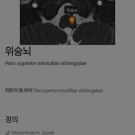
위숨뇌
Pars superior medullae oblongatae
라틴어 동의어:
Pars aperta meudllae oblongatae
정의
Muhammad A. Javaid