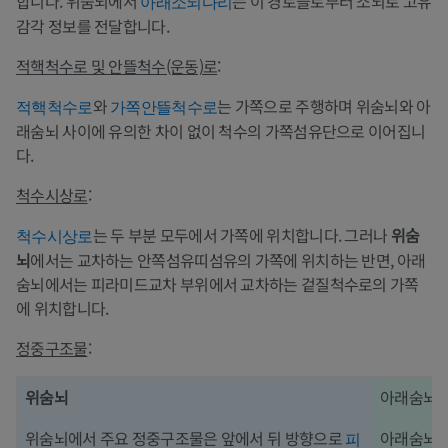
합니다. 위숨뇌에서
는 이 경로들로부터 소뇌로 고유
아래소뇌다리
감각 정보를 전달합니다.
적핵척수로 및 안뜰척수(운동)로
:
와
는 가쪽으로 주행하며 위숨뇌와 아
적핵척수로
가쪽안뜰척수로
래숨뇌 사이에 유의한 차이 없이 척수의 가쪽섬유단으로 이어집니
다.
척수시상로
:
는 두 부분 모두에서 가쪽에 위치합니다. 그러나
위숨
척수시상로
뇌
에서는 교차하는 안쪽섬유띠섬유의 가쪽에 위치하는 반면, 아래
숨뇌에서는 피라미드교차 부위에서 교차하는 겉질척수로의 가쪽
에 위치합니다.
정중구조물
:
위숨뇌
아래숨뇌
위숨뇌에서 주요 정중구조물은 앞에서 뒤 방향으로
아래숨뇌
피