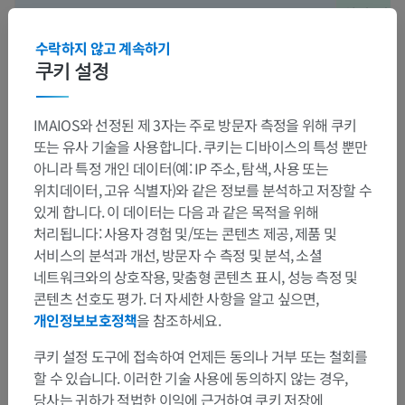
,
,
,
을
하며, 이
라미드
안쪽섬유띠
덮개척수로
안쪽세로다발
근핵, 쐐기
포함합니다. 활꼴핵은 피라미드보다 더 앞쪽에서 발견
수락하지 않고 계속하기
됩니다.
됩니다.
쿠키 설정
뇌신경
:
IMAIOS와 선정된 제 3자는 주로 방문자 측정을 위해 쿠키
또는 유사 기술을 사용합니다. 쿠키는 디바이스의 특성 뿐만
위숨뇌
아니라 특정 개인 데이터(예: IP 주소, 탐색, 사용 또는
위치데이터, 고유 식별자)와 같은 정보를 분석하고 저장할 수
위숨뇌에서는
(올리브앞고랑에서 출현),
,
혀밑신경
미주신경
혀인
있게 합니다. 이 데이터는 다음 과 같은 목적을 위해
(올리브뒤고랑에서 출현)과 같은 뇌신경이 관찰됩니다. 이 
뇌부분
처리됩니다: 사용자 경험 및/또는 콘텐츠 제공, 제품 및
표면에서 출현하기 전에 그물체를 통과합니다.
서비스의 분석과 개선, 방문자 수 측정 및 분석, 소셜
네트워크와의 상호작용, 맞춤형 콘텐츠 표시, 성능 측정 및
콘텐츠 선호도 평가. 더 자세한 사항을 알고 싶으면,
이 번역에 오류가 있나요?
보고하기
개인정보보호정책
을 참조하세요.
쿠키 설정 도구에 접속하여 언제든 동의나 거부 또는 철회를
할 수 있습니다. 이러한 기술 사용에 동의하지 않는 경우,
참고문헌
당사는 귀하가 적법한 이익에 근거하여 쿠키 저장에