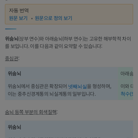
자동 번역
원문 보기
원문으로 정의 보기
위숨뇌
(상부 연수)와 아래숨뇌(하부 연수)는 고유한 해부학적 차이
를 보입니다. 이를 다음과 같이 요약할 수 있습니다:
중심관
:
위숨뇌
아래숨
위숨뇌에서 중심관은 확장되어
을 형성하며,
이와 대
넷째뇌실
이는 중추신경계통의 뇌실계통의 일부입니다.
척수(또
숨뇌 등쪽 부분의 회색질핵
:
위숨뇌