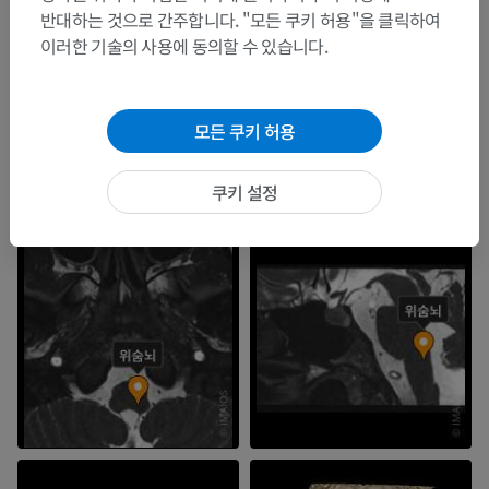
Snell, R.S. (2010). ‘Chapter 5: The Brainstem', in
Clinical Neuroanatomy
. (7th ed.)
반대하는 것으로 간주합니다. "모든 쿠키 허용"을 클릭하여
Philadelphia: Wolters Kluwer Health/Lippincott Williams & Wilkins, pp. 199-206.
이러한 기술의 사용에 동의할 수 있습니다.
Iordanova R, Reddivari AKR. Neuroanatomy, Medulla Oblongata. [Updated 2023
Jul 24]. In: StatPearls [Internet]. Treasure Island (FL): StatPearls Publishing; 2024
Jan-. Available from:
https://www.ncbi.nlm.nih.gov/books/NBK551589/
모든 쿠키 허용
갤러리
쿠키 설정