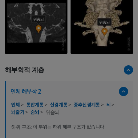
해부학적 계층
인체 해부학 2
인체
>
통합계통
>
신경계통
>
중추신경계통
>
뇌
>
뇌줄기
>
숨뇌
>
위숨뇌
이 부위는 하위 해부 구조가 없습니다
하위 구조: