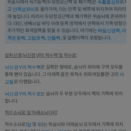
위숨뇌에서 뒤기둥핵(두덩정강근핵 및 쐐기핵)은
로서 
속활꼴섬유
고
로 올라가며, 이는 안쪽 및 배쪽에 위치하여 피라미드
안쪽섬유띠
에 놓입니다. 따라서 두덩정강근핵과 쐐기핵은 위숨뇌에 존재하지 
다. 대신, 넷째뇌실 바닥 아래 등쪽 영역에서 안쪽에서 가쪽 방향으
추가적인 회색질핵을 찾을 수 있습니다. 여기에는
,
혀밑신경핵
미주
,
,
, 및 달팽이핵이 포함됩니다.
쪽운동핵
고립로핵
안뜰핵
삼차신경(뇌신경 V)의 척수핵 및 척수로
:
은 길쭉한 형태로, 숨뇌의 위아래 구역 모두를
뇌신경 V의 척수핵
통해 뻗어 있습니다. 그 아래쪽 끝은 목척수 뒤회색질뿔(판 2)의
아
로 이행됩니다.
교질
는 숨뇌의 두 부분 모두에서 핵의 가쪽에 위치
뇌신경 V의 척수로
합니다.
척수소뇌로 및 아래소뇌다리
:
척수소뇌로(
및
)는 위숨뇌와 아래숨뇌 모두에서 가쪽에 위치
앞
뒤