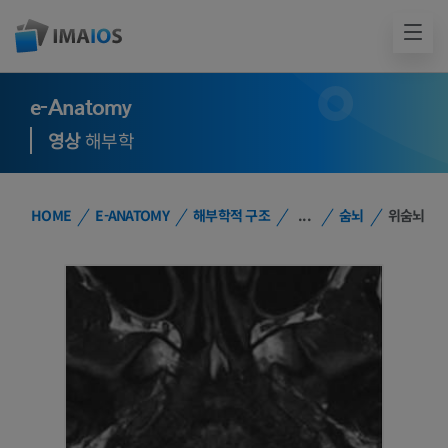
e-Anatomy
영상
해부학
HOME
E-ANATOMY
해부학적 구조
...
숨뇌
위숨뇌