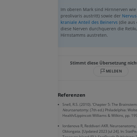
Im oberen Mark sind Hirnnerven wie
preolivaris austritt) sowie der
Nervus
kraniale Anteil des Beinervs
(die aus 
diese Nerven durchqueren die Retiku
Hirnstamms austreten.
Stimmt diese Übersetzung nich
MELDEN
Referenzen
Snell, R.S. (2010). ‘Chapter 5: The Brainstem'
Neuroanatomy
. (7th ed.) Philadelphia: Wolt
Health/Lippincott Williams & Wilkins, pp. 19
Iordanova R, Reddivari AKR. Neuroanatomy,
Oblongata. [Updated 2023 Jul 24]. In: StatPea
Treasure Island (FL): StatPearls Publishing; 