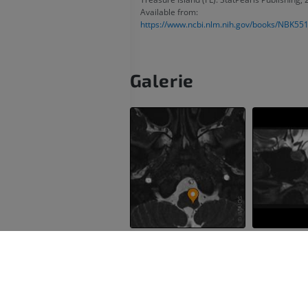
Available from:
https://www.ncbi.nlm.nih.gov/books/NBK55
Galerie