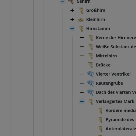
Gehirn
Großhirn
Kleinhirn
Hirnstamm
Kerne der Hirnner
Weiße Substanz d
Mittelhirn
Brücke
Vierter Ventrikel
SPRUNGGELENK-FUSS
Rautengrube
Dach des vierten V
MRT
Fußwurzel-MRT
MRT
Verlängertes Mark
UM
PREMIUM
Vordere media
Pyramide des 
ografie des
MRT Vorfuß
lenks
MRT
Anterolateral
throgramm
PREMIUM