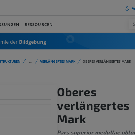
A
ÖSUNGEN
RESSOURCEN
omie der
Bildgebung
STRUKTUREN
...
VERLÄNGERTES MARK
OBERES VERLÄNGERTES MARK
Oberes
verlängertes
Mark
Pars superior medullae oblo