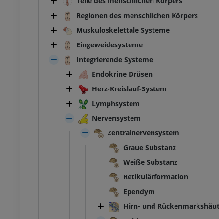
Teile des menschlichen Körpers
Regionen des menschlichen Körpers
Muskuloskelettale Systeme
Eingeweidesysteme
Integrierende Systeme
Endokrine Drüsen
Herz-Kreislauf-System
Lymphsystem
Nervensystem
Zentralnervensystem
Graue Substanz
Weiße Substanz
Retikulärformation
Ependym
Hirn- und Rückenmarkshäu