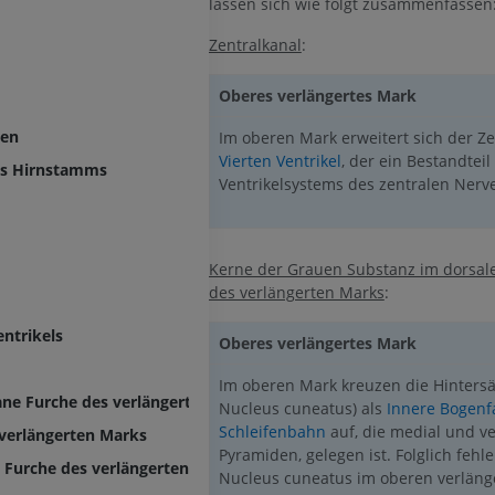
lassen sich wie folgt zusammenfassen
Zentralkanal
:
Oberes verlängertes Mark
ven
Im oberen Mark erweitert sich der Z
Vierten Ventrikel
, der ein Bestandteil
es Hirnstamms
Ventrikelsystems des zentralen Nerve
Kerne der Grauen Substanz im dorsal
OBERE GLIEDMASSE
UNTERE GLIEDMASSE
des verlängerten Marks
:
entrikels
MRT der oberen Extremität
Untere Extrem
Oberes verlängertes Mark
MRT
Abbildungen
Im oberen Mark kreuzen die Hintersä
PREMIUM
PREMIUM
ne Furche des verlängerten Marks
Nucleus cuneatus) als
Innere Bogenf
Schleifenbahn
auf, die medial und ve
verlängerten Marks
MRT der Schulter
Röntgenaufna
Pyramiden, gelegen ist. Folglich fehl
MRT
unteren Extre
e Furche des verlängerten Marks
Nucleus cuneatus im oberen verlänge
Röntgenbilder
PREMIUM