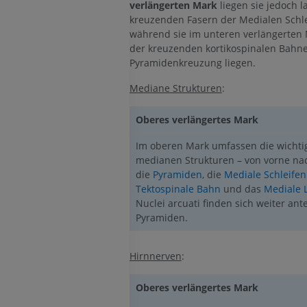
verlängerten Mark
liegen sie jedoch l
Angiographie
kreuzenden Fasern der Medialen Schl
KOSTENLOS
während sie im unteren verlängerten 
der kreuzenden kortikospinalen Bahn
Pyramidenkreuzung liegen.
Mediane Strukturen
:
Oberes verlängertes Mark
Im oberen Mark umfassen die wichti
medianen Strukturen – von vorne nac
die
Pyramiden
, die
Mediale Schleife
Tektospinale Bahn
und das
Mediale 
Nuclei arcuati finden sich weiter ant
Pyramiden.
Hirnnerven
:
Oberes verlängertes Mark