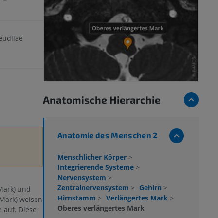
eudllae
Anatomische Hierarchie
Anatomie des Menschen 2
Menschlicher Körper
>
Integrierende Systeme
>
Nervensystem
>
Zentralnervensystem
>
Gehirn
>
Mark) und
Hirnstamm
>
Verlängertes Mark
>
 Mark) weisen
Oberes verlängertes Mark
 auf. Diese