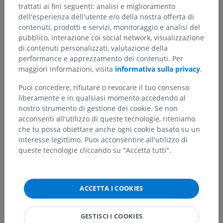
trattati ai fini seguenti: analisi e miglioramento
Lesion. [Updated 2022 Aug 22]. In:
StatPearls [Internet].
Treasure Island
(FL): StatPearls Publishing; 2022 Jan-. Available from:
dell'esperienza dell'utente e/o della nostra offerta di
https://www.ncbi.nlm.nih.gov/books/NBK537305/
contenuti, prodotti e servizi, monitoraggio e analisi del
pubblico, interazione coi social network, visualizzazione
di contenuti personalizzati, valutazione della
performance e apprezzamento dei contenuti. Per
Galleria
maggiori informazioni, visita
informativa sulla privacy
.
Puoi concedere, rifiutare o revocare il tuo consenso
liberamente e in qualsiasi momento accedendo al
nostro strumento di gestione dei cookie. Se non
acconsenti all'utilizzo di queste tecnologie, riteniamo
che tu possa obiettare anche ogni cookie basato su un
interesse legittimo. Puoi acconsentire all'utilizzo di
queste tecnologie cliccando su "Accetta tutti".
ACCETTA I COOKIES
Gerarchia anatomica
GESTISCI I COOKIES