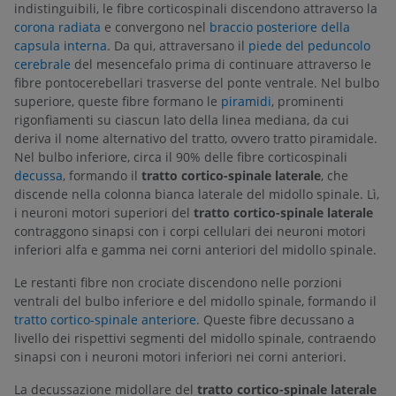
indistinguibili, le fibre corticospinali discendono attraverso la
corona radiata
e convergono nel
braccio posteriore della
capsula interna
. Da qui, attraversano il
piede del peduncolo
cerebrale
del mesencefalo prima di continuare attraverso le
fibre pontocerebellari trasverse del ponte ventrale. Nel bulbo
superiore, queste fibre formano le
piramidi
, prominenti
rigonfiamenti su ciascun lato della linea mediana, da cui
deriva il nome alternativo del tratto, ovvero tratto piramidale.
Nel bulbo inferiore, circa il 90% delle fibre corticospinali
decussa
, formando il
tratto cortico-spinale laterale
, che
discende nella colonna bianca laterale del midollo spinale. Lì,
i neuroni motori superiori del
tratto cortico-spinale laterale
contraggono sinapsi con i corpi cellulari dei neuroni motori
inferiori alfa e gamma nei corni anteriori del midollo spinale.
Le restanti fibre non crociate discendono nelle porzioni
ventrali del bulbo inferiore e del midollo spinale, formando il
tratto cortico-spinale anteriore
. Queste fibre decussano a
livello dei rispettivi segmenti del midollo spinale, contraendo
sinapsi con i neuroni motori inferiori nei corni anteriori.
La decussazione midollare del
tratto cortico-spinale laterale