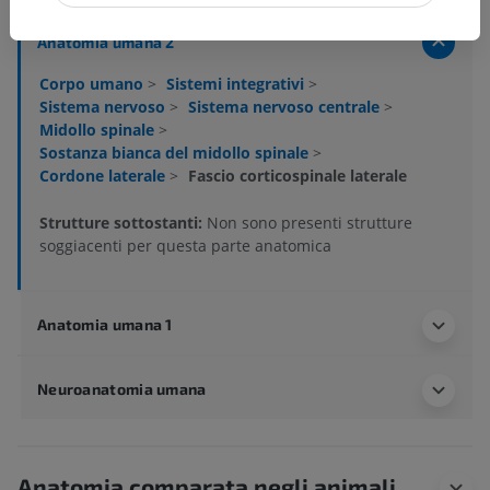
Anatomia umana 2
Corpo umano
>
Sistemi integrativi
>
Sistema nervoso
>
Sistema nervoso centrale
>
Midollo spinale
>
Sostanza bianca del midollo spinale
>
Cordone laterale
>
Fascio corticospinale laterale
Strutture sottostanti:
Non sono presenti strutture
soggiacenti per questa parte anatomica
Anatomia umana 1
Neuroanatomia umana
Anatomia comparata negli animali