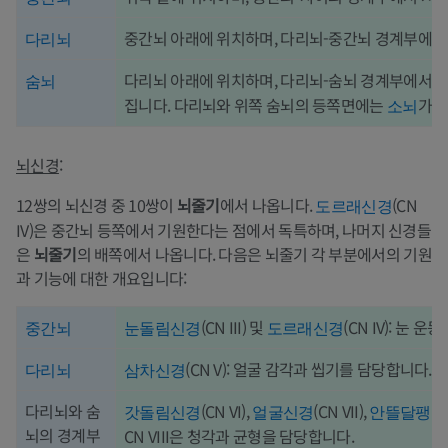
중간뇌 아래에 위치하며, 다리뇌-중간뇌 경계부에서
다리뇌
다리뇌 아래에 위치하며, 다리뇌-숨뇌 경계부에서 
숨뇌
집니다. 다리뇌와 위쪽 숨뇌의 등쪽면에는
가 
소뇌
뇌신경
:
12쌍의 뇌신경 중 10쌍이
뇌줄기
에서 나옵니다.
(CN
도르래신경
IV)은 중간뇌 등쪽에서 기원한다는 점에서 독특하며, 나머지 신경들
은
뇌줄기
의 배쪽에서 나옵니다. 다음은 뇌줄기 각 부분에서의 기원
과 기능에 대한 개요입니다:
(CN III) 및
(CN IV): 눈 
중간뇌
눈돌림신경
도르래신경
(CN V): 얼굴 감각과 씹기를 담당합니다.
다리뇌
삼차신경
다리뇌와 숨
(CN VI),
(CN VII),
갓돌림신경
얼굴신경
안뜰달팽이
뇌의 경계부
CN VIII은 청각과 균형을 담당합니다.