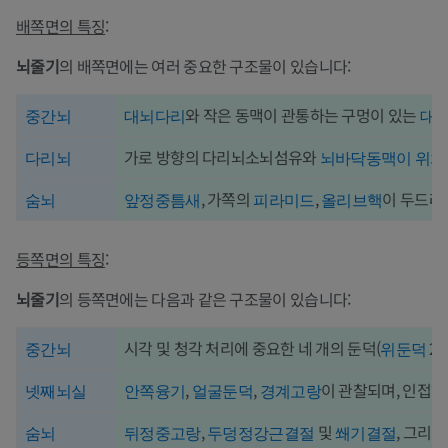
배쪽면의 특징
:
뇌줄기
의 배쪽면에는 여러 중요한 구조물이 있습니다:
와 작은 동맥이 관통하는 구멍이 있는
중간뇌
대뇌다리
대
가로 방향의 다리뇌소뇌섬유와
다리뇌
뇌바닥동맥이 위치
, 가쪽의
,
이 두드러
숨뇌
앞정중틈새
피라미드
올리브핵
등쪽면의 특징
:
뇌줄기
의 등쪽면에는 다음과 같은 구조물이 있습니다:
시각 및 청각 처리에 중요한 네 개의 둔덕(
2
중간뇌
위둔덕
,
,
이 관찰되며, 인접한
넷째뇌실
안쪽융기
얼굴둔덕
경계고랑
,
및
, 그리
숨뇌
뒤정중고랑
두덩정강근결절
쐐기결절