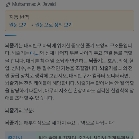
Muhammad A. Javaid
자동 번역
원문 보기
원문으로 정의 보기
뇌줄기
는 대뇌반구 바닥에 위치한 중요한 줄기 모양의 구조물입니
다. 뇌줄기는
와 신체 나머지 부분 사이의 주요 연결 통로 역할
대뇌
을 합니다. 대뇌를 척수 및 소뇌와 연결하는
뇌줄기
는 호흡, 의식, 혈
압, 심박수, 수면 등 필수적인 기능을 조절합니다.
뇌줄기
를 뇌의 전
원 공급 장치로 생각해 보십시오. 대뇌반구가 컴퓨터 모니터라면,
뇌줄기
는 전원 케이블에 해당합니다. 뇌줄기는 없어서는 안 될 역할
을 담당하기 때문에, 아무리 사소한 손상이라도 심각한 신경학적 장
애를 초래할 수 있습니다.
뇌줄기
의 부분
:
뇌줄기
는 해부학적으로 세 가지 주요 구역으로 나뉩니다:
위쪽 끝에 위치하며, 중간뇌-사이뇌 경계부에서 시상
중간뇌