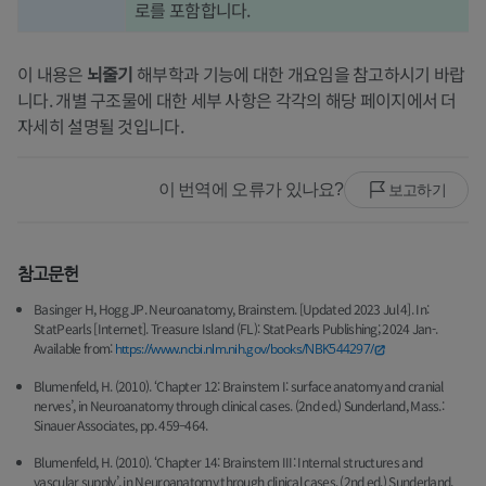
로를 포함합니다.
이 내용은
뇌줄기
해부학과 기능에 대한 개요임을 참고하시기 바랍
니다. 개별 구조물에 대한 세부 사항은 각각의 해당 페이지에서 더
자세히 설명될 것입니다.
이 번역에 오류가 있나요?
보고하기
참고문헌
Basinger H, Hogg JP. Neuroanatomy, Brainstem. [Updated 2023 Jul 4]. In:
StatPearls [Internet]. Treasure Island (FL): StatPearls Publishing; 2024 Jan-.
Available from:
https://www.ncbi.nlm.nih.gov/books/NBK544297/
Blumenfeld, H. (2010). ‘Chapter 12: Brainstem I: surface anatomy and cranial
nerves’, in Neuroanatomy through clinical cases. (2nd ed.) Sunderland, Mass.:
Sinauer Associates, pp. 459–464.
Blumenfeld, H. (2010). ‘Chapter 14: Brainstem III: Internal structures and
vascular supply’, in Neuroanatomy through clinical cases. (2nd ed.) Sunderland,