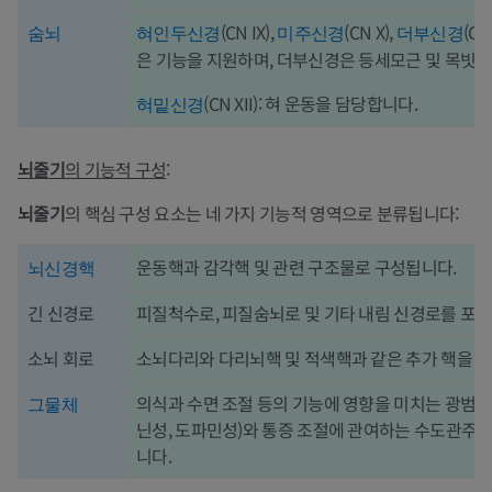
(CN IX),
(CN X),
(C
숨뇌
혀인두신경
미주신경
더부신경
은 기능을 지원하며, 더부신경은 등세모근 및 목빗근
(CN XII): 혀 운동을 담당합니다.
혀밑신경
뇌줄기
의 기능적 구성
:
뇌줄기
의 핵심 구성 요소는 네 가지 기능적 영역으로 분류됩니다:
운동핵과 감각핵 및 관련 구조물로 구성됩니다.
뇌신경핵
긴 신경로
피질척수로, 피질숨뇌로 및 기타 내림 신경로를 포함
소뇌 회로
소뇌다리와 다리뇌핵 및 적색핵과 같은 추가 핵을 
의식과 수면 조절 등의 기능에 영향을 미치는 광범위
그물체
닌성, 도파민성)와 통증 조절에 관여하는 수도관주
니다.